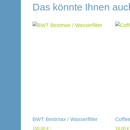
Das könnte Ihnen auc
delsunternehmen
é
a-Caffee
arf Kaffeemaschinen
or
Ladenbau
BWT Bestmax / Wasserfilter
Coffe
150,00
€
18,00
€
*