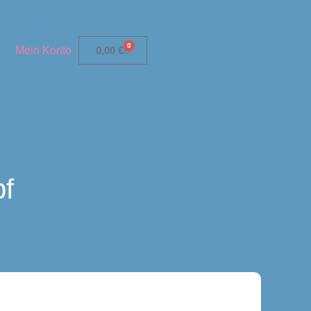
0
Mein Konto
0,00
€
f