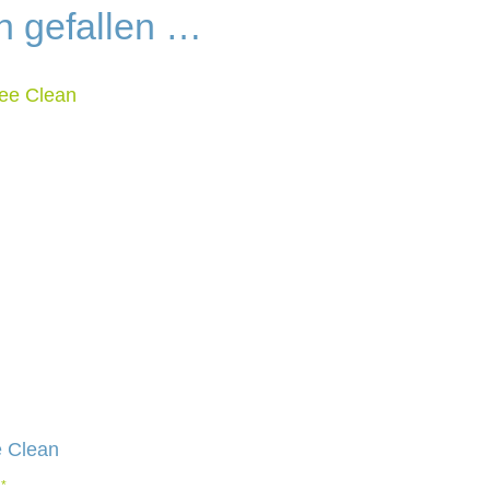
h gefallen …
e Clean
*