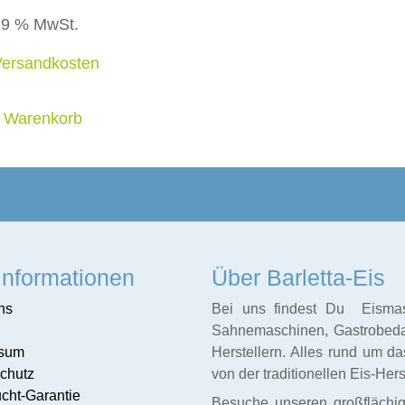
 19 % MwSt.
Versandkosten
n Warenkorb
Informationen
Über Barletta-Eis
ns
Bei uns findest Du Eismasc
Sahnemaschinen, Gastrobedar
ssum
Herstellern. Alles rund um d
chutz
von der traditionellen Eis-Her
cht-Garantie
Besuche unseren großfläch