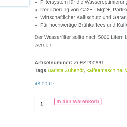
Filtersystem für die Wasseroptimierun
Reduzierung von Ca2+ , Mg2+, Partike
Wirtschaftlicher Kalkschutz und Gara
Für hochwertige Brühkaffees und Kaff
Der Wasserfilter sollte nach 5000 Liter
werden.
Artikelnummer:
ZuESP00661
Tags
Barista Zubehör
,
kaffeemaschine
,
48,00
€
*
In den Warenkorb