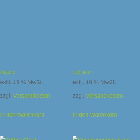
sunternehmen
Caffee
f
BWT BESTMAX /
BWT Bestmax /
schinen
Filterkopf
Wasserfilter
Ladenbau
48,00
€
150,00
€
*
*
exkl. 19 % MwSt.
exkl. 19 % MwSt.
zzgl.
Versandkosten
zzgl.
Versandkosten
In den Warenkorb
In den Warenkorb