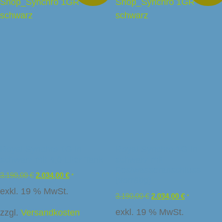
Royal Synchro 1G in
Royal Synchro 1G in
schwarz mit 4,0 Liter Tank
schwarz mit
Festwasseranschluss
3.190,00
€
2.034,00
€
*
(vorrätig)
exkl. 19 % MwSt.
3.190,00
€
2.034,00
€
*
exkl. 19 % MwSt.
zzgl.
Versandkosten