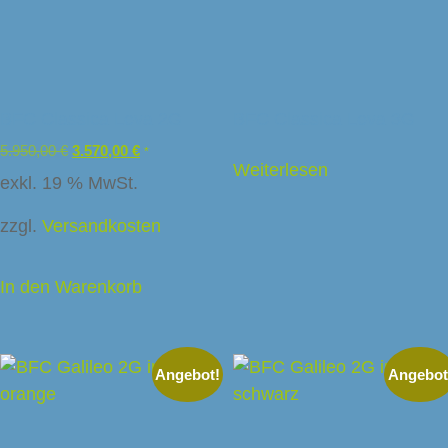
BFC Classica Leva 2G
BFC Classica Leva 3G
5.950,00
€
3.570,00
€
*
Weiterlesen
exkl. 19 % MwSt.
zzgl.
Versandkosten
In den Warenkorb
Angebot!
Angebot