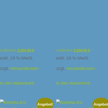
Royal Synchro 1G in rot
Royal Synchro 1G in rot
mit 4,0 Liter Tank (vorrätig)
mit Festwasseranschluss
3.190,00
€
2.034,00
€
3.190,00
€
2.034,00
€
*
*
exkl. 19 % MwSt.
exkl. 19 % MwSt.
zzgl.
Versandkosten
zzgl.
Versandkosten
In den Warenkorb
In den Warenkorb
Angebot!
Angebot