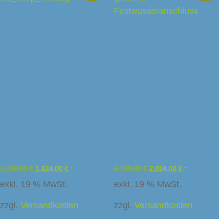
Royal Reale 1G mit Tank
Royal Synchro 1G in grau
(vorrätig)
mit Festwasseranschluss
2.190,00
€
1.434,00
€
3.190,00
€
2.034,00
€
*
*
exkl. 19 % MwSt.
exkl. 19 % MwSt.
zzgl.
Versandkosten
zzgl.
Versandkosten