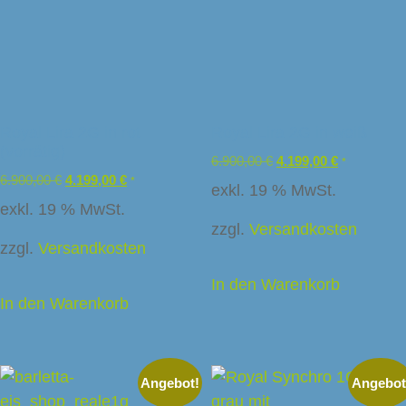
Royal Lira 2G in rot
Royal Lira 2G in weiß
(vorrätig)
6.900,00
€
4.199,00
€
*
6.900,00
€
4.199,00
€
*
exkl. 19 % MwSt.
exkl. 19 % MwSt.
zzgl.
Versandkosten
zzgl.
Versandkosten
In den Warenkorb
In den Warenkorb
Angebot!
Angebot