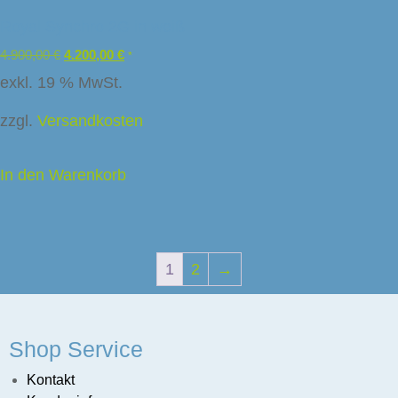
Royal Synchro 2G in weiß
4.900,00
€
4.200,00
€
*
exkl. 19 % MwSt.
zzgl.
Versandkosten
In den Warenkorb
1
2
→
Shop Service
Kontakt