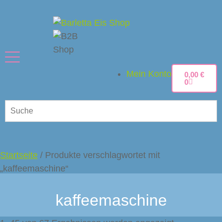
Mein Konto
0,00
€
0
Startseite
/ Produkte verschlagwortet mit
„kaffeemaschine“
kaffeemaschine