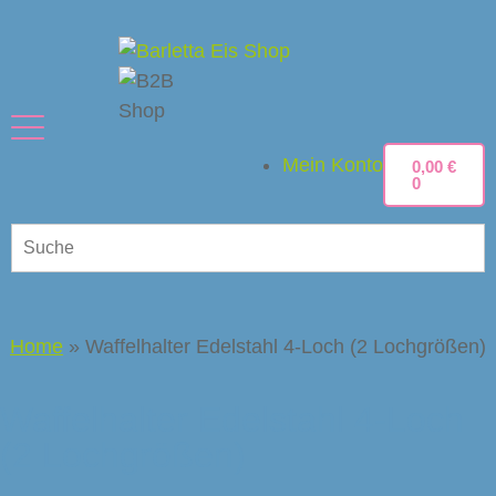
Mein Konto
0,00
€
0
Home
»
Waffelhalter Edelstahl 4-Loch (2 Lochgrößen)
Waffelhalter Edelstahl 4-Loch
(2 Lochgrößen)