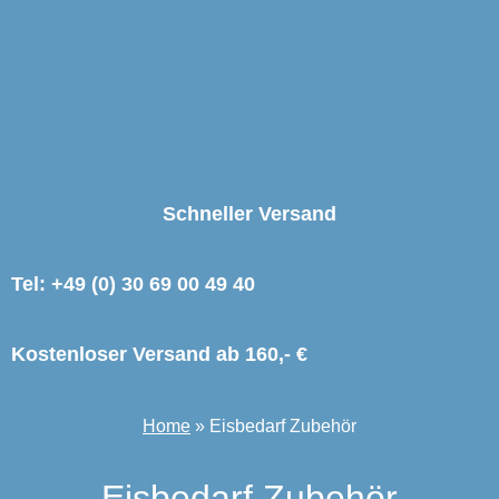
Schneller Versand
Eisbedarf
Tel:
+
49 (0) 30 69 00 49 40
Ob Topping, Waffel,
Becher oder Schale:
Kostenloser Versand ab 160,- €
Unsere Produktauswahl
lässt keine Wünsche
Home
»
Eisbedarf Zubehör
offen und deckt alle
Bedürfnisse ab.
Eisbedarf Zubehör