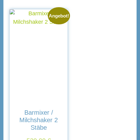
f
Angebot!
schinen
Ladenbau
Barmixer /
Milchshaker 2
Stäbe