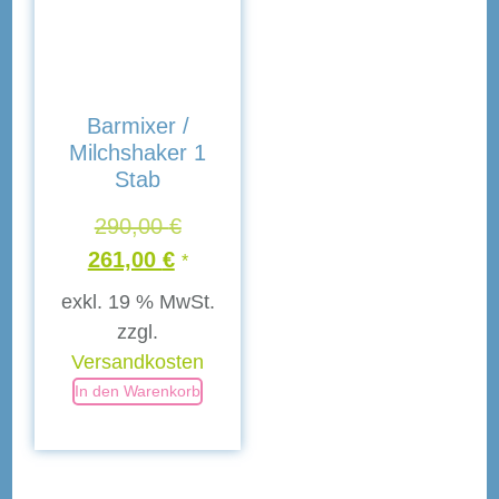
Barmixer /
Milchshaker 1
Stab
290,00
€
261,00
€
*
exkl. 19 % MwSt.
zzgl.
Versandkosten
sunternehmen
In den Warenkorb
Caffee