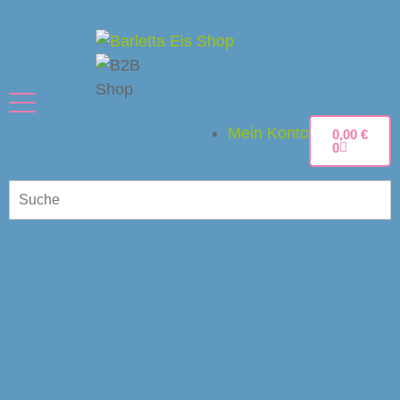
Mein Konto
0,00
€
0