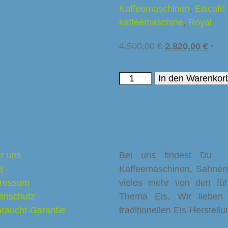
Kaffeemaschinen
,
Eiscafé
kaffeemaschine
,
Royal
4.500,00
€
2.820,00
€
*
In den Warenkor
 Informationen
Über Barletta-Eis
r uns
Bei uns findest Du Eis
B
Kaffeemaschinen, Sahnema
ressum
vieles mehr von den füh
enschutz
Thema Eis. Wir lieben
raucht-Garantie
traditionellen Eis-Herstell