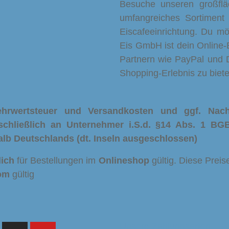
Besuche unseren großfl
umfangreiches Sortiment
Eiscafeeinrichtung. Du möc
Eis GmbH ist dein Online-E
Partnern wie PayPal und
Shopping-Erlebnis zu biete
Mehrwertsteuer und Versandkosten und ggf. Na
schließlich an Unternehmer i.S.d. §14 Abs. 1 BGB
alb Deutschlands (dt. Inseln ausgeschlossen)
lich
für Bestellungen im
Onlineshop
gültig. Diese Preis
om
gültig
Unsere Zahlungsarten