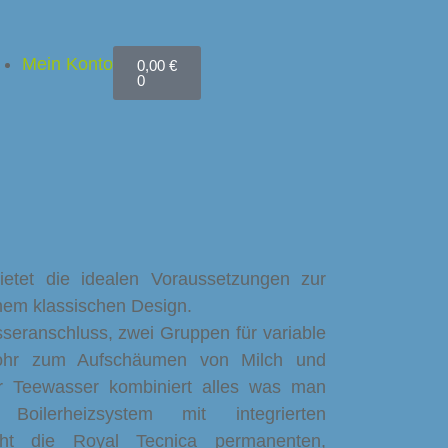
Mein Konto
0,00
€
0
etet die idealen Voraussetzungen zur
nem klassischen Design.
seranschluss, zwei Gruppen für variable
rohr zum Aufschäumen von Milch und
r Teewasser kombiniert alles was man
oilerheizsystem mit integrierten
cht die Royal Tecnica permanenten,