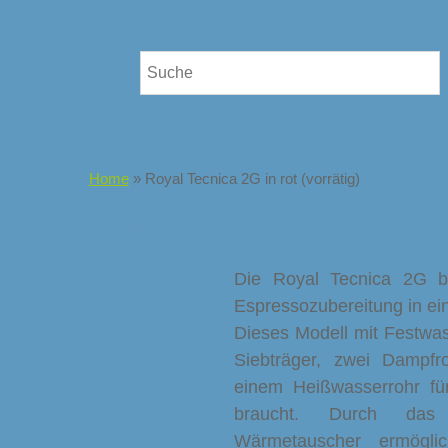
Home
»
Royal Tecnica 2G in rot (vorrätig)
t (vorrätig)
Die Royal Tecnica 2G bi
Espressozubereitung in ei
Dieses Modell mit Festwas
Siebträger, zwei Dampf
einem Heißwasserrohr fü
braucht. Durch das B
Wärmetauscher ermögli