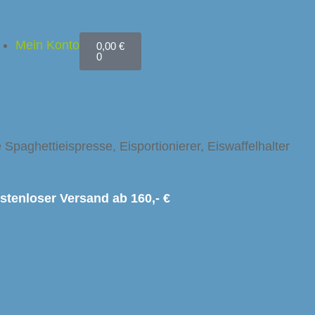
Mein Konto
0,00
€
0
Spaghettieispresse, Eisportionierer, Eiswaffelhalter
stenloser Versand ab 160,- €