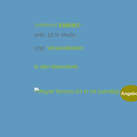
Royal Synchro 4G in schwarz
13.900,00
€
9.540,00
€
*
exkl. 19 % MwSt.
zzgl.
Versandkosten
In den Warenkorb
Angebo