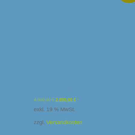
a-Caffee
arf Kaffeemaschinen
or
Ladenbau
Royal Tecnica 2G in schwarz
4.900,00
€
2.890,00
€
*
exkl. 19 % MwSt.
zzgl.
Versandkosten