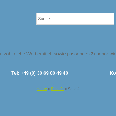
nen zahlreiche Werbemittel, sowie passendes Zubehör wie 
Tel:
+
49 (0) 30 69 00 49 40
Ko
Home
»
Eiscafé
»
Seite 4