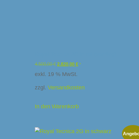
Royal Tecnica 2G in rot (vorrätig)
4.500,00
€
2.820,00
€
*
exkl. 19 % MwSt.
zzgl.
Versandkosten
delsunternehmen
In den Warenkorb
é
Angebo