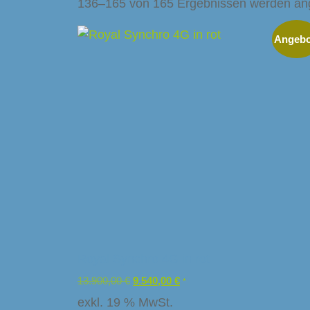
136–165 von 165 Ergebnissen werden an
Angebo
Royal Synchro 4G in rot
13.900,00
€
9.540,00
€
*
exkl. 19 % MwSt.