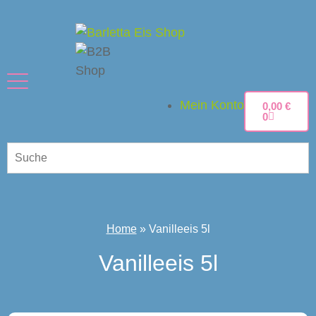
Mein Konto
0,00
€
0
Home
»
Vanilleeis 5l
Vanilleeis 5l