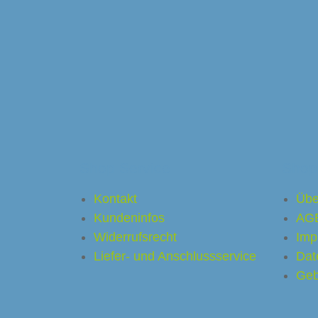
delsunternehmen
Shop Service
Shop
é
Kontakt
Übe
Kundeninfos
AG
a-Caffee
Widerrufsrecht
Imp
Liefer- und Anschlussservice
Dat
arf Kaffeemaschinen
Geb
or
Ladenbau