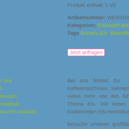
Produkt enthält: 1
VE
Artikelnummer:
WER010
Kategorien:
Eisbedarf We
Tags
Barletta-Eis
,
Beachfl
Jetzt anfragen
 Informationen
Über Barletta-Eis
r uns
Bei uns findest Du Eis
B
Kaffeemaschinen, Sahnema
ressum
vieles mehr von den füh
enschutz
Thema Eis. Wir lieben
raucht-Garantie
traditionellen Eis-Herstell
Besuche unseren großfl