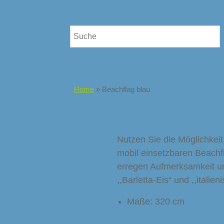
Home
»
Beachflag blau
Nutzen Sie die Möglichkei
mobil einsetzbaren Beachf
erregen Aufmerksamkeit un
,,Barletta-Eis“ und ,,itali
Maße: 320 cm