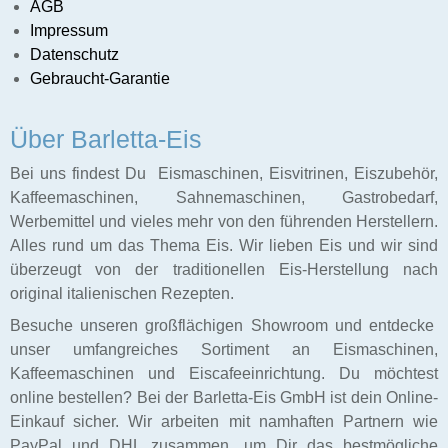
AGB
Impressum
Caffee
Datenschutz
f
Gebraucht-Garantie
schinen
Über Barletta-Eis
Ladenbau
Bei uns findest Du Eismaschinen, Eisvitrinen, Eiszubehör,
Kaffeemaschinen, Sahnemaschinen, Gastrobedarf,
Werbemittel und vieles mehr von den führenden Herstellern.
Alles rund um das Thema Eis. Wir lieben Eis und wir sind
überzeugt von der traditionellen Eis-Herstellung nach
original italienischen Rezepten.
Besuche unseren großflächigen Showroom und entdecke
unser umfangreiches Sortiment an Eismaschinen,
Kaffeemaschinen und Eiscafeeinrichtung. Du möchtest
online bestellen? Bei der Barletta-Eis GmbH ist dein Online-
Einkauf sicher. Wir arbeiten mit namhaften Partnern wie
PayPal und DHL zusammen, um Dir das bestmögliche