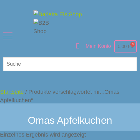
0
Mein Konto
0,00
€
Startseite
/ Produkte verschlagwortet mit „Omas
Apfelkuchen“
Omas Apfelkuchen
Einzelnes Ergebnis wird angezeigt