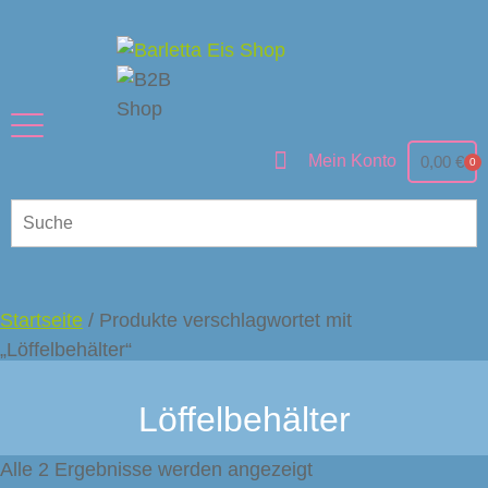
Mein Konto
0,00
€
0
Startseite
/ Produkte verschlagwortet mit
„Löffelbehälter“
Löffelbehälter
Alle 2 Ergebnisse werden angezeigt