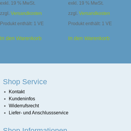
exkl. 19 % MwSt.
exkl. 19 % MwSt.
zzgl.
Versandkosten
zzgl.
Versandkosten
Produkt enthält: 1
VE
Produkt enthält: 1
VE
In den Warenkorb
In den Warenkorb
Shop Service
Kontakt
Kundeninfos
Widerrufsrecht
Liefer- und Anschlussservice
sunternehmen
Shop Informationen