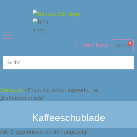
0
Mein Konto
0,00
€
Startseite
/ Produkte verschlagwortet mit
„Kaffeeschublade“
Kaffeeschublade
Alle 2 Ergebnisse werden angezeigt