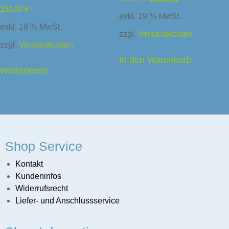
180,00
€
*
exkl. 19 % MwSt.
exkl. 19 % MwSt.
zzgl.
Versandkosten
zzgl.
Versandkosten
In den Warenkorb
Weiterlesen
Shop Service
Kontakt
Kundeninfos
Widerrufsrecht
Liefer- und Anschlussservice
sunternehmen