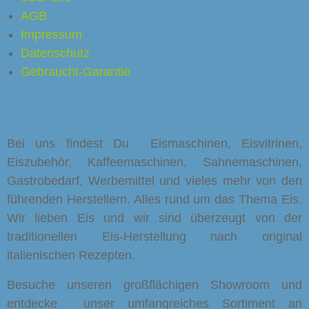
AGB
Impressum
Datenschutz
sunternehmen
Gebraucht-Garantie
Über Barletta-Eis
Caffee
Bei uns findest Du Eismaschinen, Eisvitrinen,
f
Eiszubehör, Kaffeemaschinen, Sahnemaschinen,
schinen
Gastrobedarf, Werbemittel und vieles mehr von den
führenden Herstellern. Alles rund um das Thema Eis.
Ladenbau
Wir lieben Eis und wir sind überzeugt von der
traditionellen Eis-Herstellung nach original
italienischen Rezepten.
Besuche unseren großflächigen Showroom und
entdecke unser umfangreiches Sortiment an