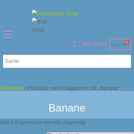
0
Mein Konto
0,00
€
Startseite
/ Produkte verschlagwortet mit „Banane“
Banane
Alle 2 Ergebnisse werden angezeigt