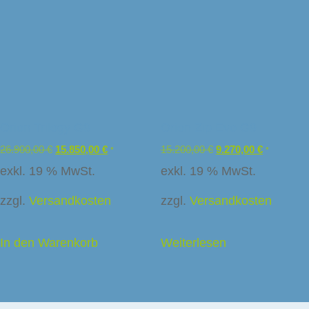
sunternehmen
Orion Trilogy G9
Orion Zip Evo G9
Caffee
26.900,00
€
15.850,00
€
15.200,00
€
9.270,00
€
*
*
exkl. 19 % MwSt.
exkl. 19 % MwSt.
f
schinen
zzgl.
Versandkosten
zzgl.
Versandkosten
Ladenbau
In den Warenkorb
Weiterlesen