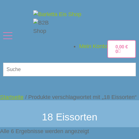
Mein Konto
0,00
€
0
Startseite
/ Produkte verschlagwortet mit „18 Eissorten“
18 Eissorten
Alle 6 Ergebnisse werden angezeigt