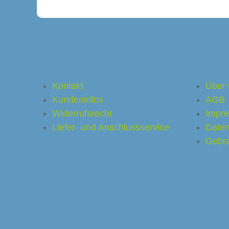
Shop Service
Shop
delsunternehmen
Kontakt
Über 
Kundeninfos
AGB
é
Widerrufsrecht
Impr
Liefer- und Anschlussservice
Daten
a-Caffee
Gebra
arf Kaffeemaschinen
or
Ladenbau