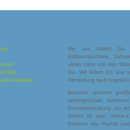
 Informationen
Über Barletta-E
uns
Bei uns findest Du Ei
Kaffeemaschinen, Sahne
essum
vieles mehr von den führ
schutz
Eis. Wir lieben Eis und w
ucht-Garantie
Herstellung nach original 
Besuche unseren großf
umfangreiches Sortimen
Eiscafeeinrichtung. Du mö
GmbH ist dein Online-Ei
Partnern wie PayPal un