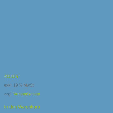
Spaghettieispresse,manuell
490,00
€
*
exkl. 19 % MwSt.
zzgl.
Versandkosten
In den Warenkorb