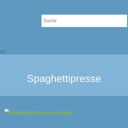
se“
Spaghettipresse