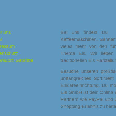
 Informationen
Über Barletta-Eis
r uns
Bei uns findest Du Eis
B
Kaffeemaschinen, Sahnema
ressum
vieles mehr von den füh
enschutz
Thema Eis. Wir lieben
raucht-Garantie
traditionellen Eis-Herstell
Besuche unseren großfl
umfangreiches Sortiment
Eiscafeeinrichtung. Du möc
Eis GmbH ist dein Online-E
Partnern wie PayPal und
Shopping-Erlebnis zu biete