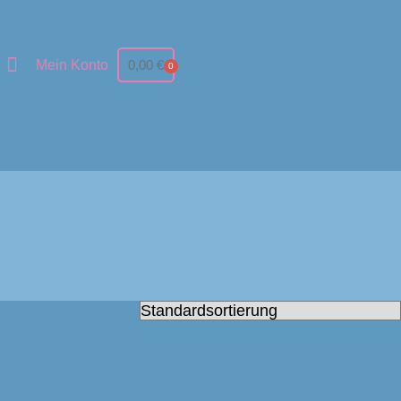
Mein Konto
0,00
€
0