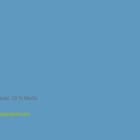
Elektronische Spaghettieispresse
exkl. 19 % MwSt.
delsunternehmen
Weiterlesen
é