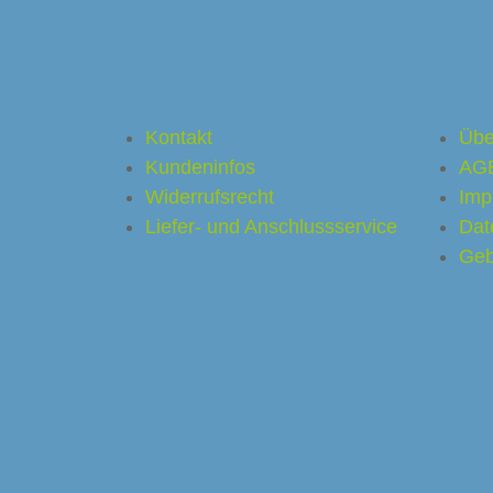
a-Caffee
arf Kaffeemaschinen
Shop Service
Shop
or
Ladenbau
Kontakt
Übe
Kundeninfos
AG
Widerrufsrecht
Imp
Liefer- und Anschlussservice
Dat
Geb