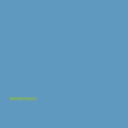
Carpigiani XVL 1 Steel
Weiterlesen