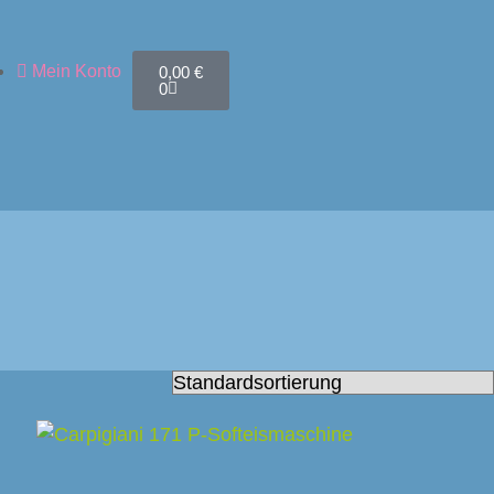
Mein Konto
0,00
€
0