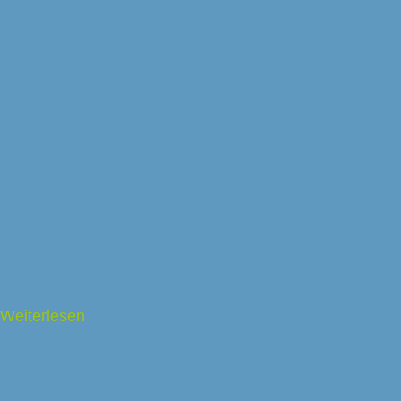
Carpigiani XVL 3 Classic
Weiterlesen