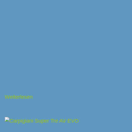
Carpigiani 191 Steel-Softeismaschine
Weiterlesen