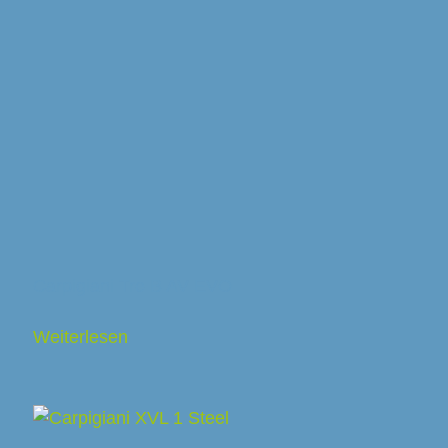
Carpigiani Tre B AV EVO
Weiterlesen