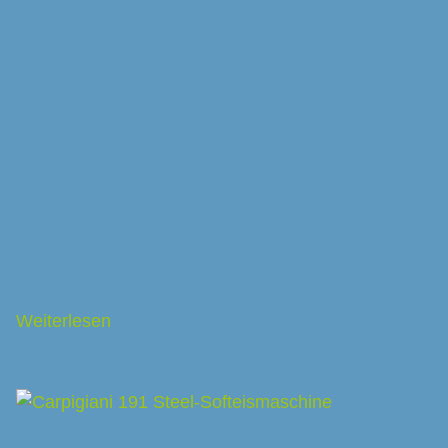
Carpigiani 161 T G SP-Softeismaschine
Weiterlesen