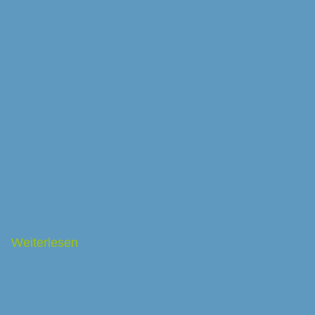
Carpigiani XVL 1 Classic-Softeismaschine
Weiterlesen