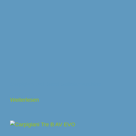
Carpigiani 241 Steel-Softeismaschine
Weiterlesen