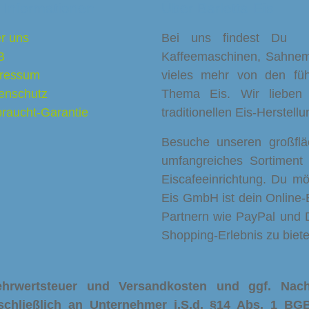
 Informationen
Über Barletta-Eis
r uns
Bei uns findest Du Eis
B
Kaffeemaschinen, Sahnema
ressum
vieles mehr von den füh
enschutz
Thema Eis. Wir lieben
raucht-Garantie
traditionellen Eis-Herstell
Besuche unseren großfl
umfangreiches Sortiment
Eiscafeeinrichtung. Du möc
Eis GmbH ist dein Online-E
Partnern wie PayPal und
Shopping-Erlebnis zu biete
Mehrwertsteuer und Versandkosten und ggf. Na
schließlich an Unternehmer i.S.d. §14 Abs. 1 BGB