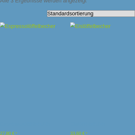
Alle 3 Ergebnisse werden angezeigt
Espressolöffelbecher
Eislöffelbecher
27,80
€
33,60
€
*
*