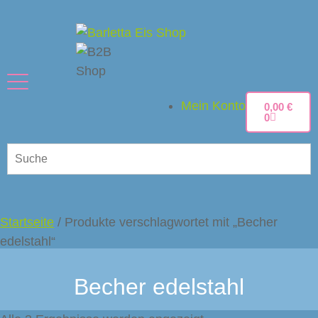
Mein Konto
0,00
€
0
Startseite
/ Produkte verschlagwortet mit „Becher
edelstahl“
Becher edelstahl