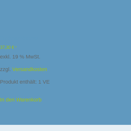
Trinkhalmbecher
37,30
€
*
exkl. 19 % MwSt.
zzgl.
Versandkosten
Produkt enthält: 1
VE
sunternehmen
In den Warenkorb
Caffee
f